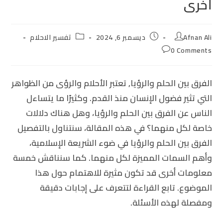
أخرى
Post
Post
Post
Afnan Ali
ديسمبر 6, 2024
تفسير الاحلام
category:
published:
author:
Post
0 Comments
comments:
الفرق بين الحلم والرؤيا
, تعتبر الأحلام والرؤى من الظواهر
التي تثير فضول الإنسان منذ القدم. وكثيرًا ما يتساءل
الناس عن
الفرق بين الحلم والرؤيا
، وهل هناك دلالات
خاصة لكل منهما؟ في هذه المقالة، سنتناول بالتفصيل
الفرق بين الحلم والرؤيا في ضوء الشريعة الإسلامية،
وأهم السمات المميزة لكل منهما. كما سنناقش خمسة
معلومات أخرى قد تكون مثيرة للاهتمام حول هذا
الموضوع. تابع القراءة لتتعرف على إجابات دقيقة
ومفصلة لهذه الأسئلة.