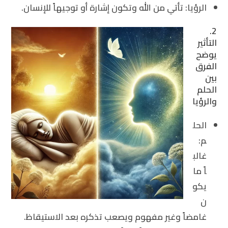
الرؤيا
: تأتي من الله وتكون إشارة أو توجيهاً للإنسان.
2.
التأثير
يوضح
الفرق
بين
الحلم
والرؤيا
الحل
م
:
غالب
اً ما
يكو
ن
غامضاً وغير مفهوم ويصعب تذكره بعد الاستيقاظ.